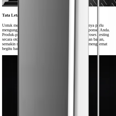
Tata Letak Sisa Bahan Yang Cerdas
Untuk mengoptimalkan penggunaan bahan, Anda hanya perlu
mengunggah foto sisa bahan ke sistem kontrol lewat ponsel Anda.
Produk-produk Seri A mampu mengatur posisi dan proses nesting
secara otomatis. Semakin tinggi persentase penggunaan bahan,
semakin murah pula proses produksinya. Anda akan menghemat
begitu banyak uang.