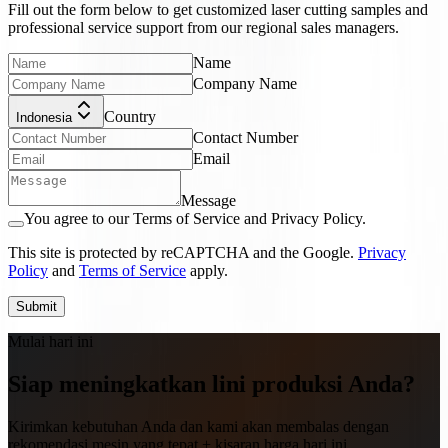
Fill out the form below to get customized laser cutting samples and
professional service support from our regional sales managers.
Name
Company Name
Country
Indonesia
Contact Number
Email
Message
You agree to our Terms of Service and Privacy Policy.
This site is protected by reCAPTCHA and the Google.
Privacy
Policy
and
Terms of Service
apply.
Submit
Mulai hari ini
Siap meningkatkan lini produksi Anda?
Kirimkan kebutuhan Anda dan kami akan membalas dengan
rekomendasi mesin yang tepat + kisaran harga hari ini.