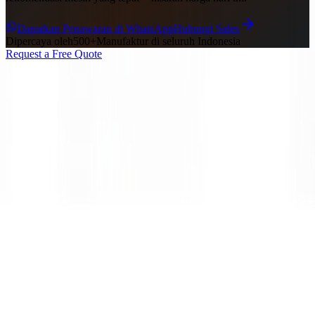
Dapatkan Penawaran di WhatsApp
Hubungi Sales
Dipercaya oleh
500+
Manufaktur di seluruh Indonesia
Request a Free Quote
Home
Products
About Us
Articles
Contact
Mesin Laser Cutting
Mesin Laser Cutting Plat Logam
Mesin Laser
Cutting Pipa
Mesin Laser Cutting Plat & Pipa
Perangkat Otomasi
Mesin Las
Mesin Las MIG
Mesin Las TIG
Mesin Las MMA
Mesin
Las Busur Terendam
Mesin Las Laser Genggam
Perangkat Lunak
IoT
info@siu-indo.com
+62-852-1323-8172
7*24h
1
* Owing to the real-time updating of products and technologies, the
datas and product pictures on the site are for reference only
Privacy Statement
Sitemap
© 2024 Synergis Industrial Utama