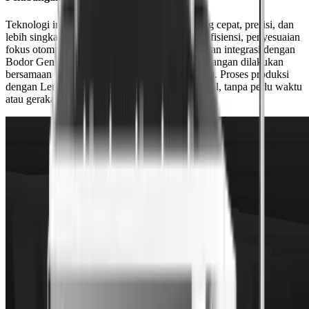
Teknologi ini membuat proses pelubangan yang cepat, presisi, dan
lebih singkat. Terdapat fitur monitoring untuk efisiensi, penyesuaian
fokus otomatis untuk pelubangan tanpa henti, dan integrasi dengan
Bodor Genius. Ini memungkinkan proses pelubangan dilakukan
bersamaan dengan pergerakan kepala pemotong. Proses produksi
dengan Lembaran medium-tebal menjadi optimal, tanpa perlu waktu
atau gerakan tambahan.