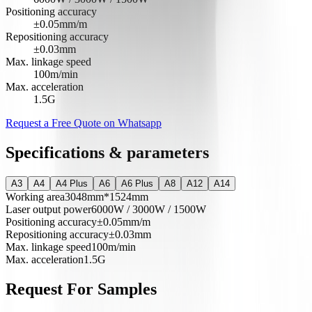
Positioning accuracy
±0.05mm/m
Repositioning accuracy
±0.03mm
Max. linkage speed
100m/min
Max. acceleration
1.5G
Request a Free Quote on Whatsapp
Specifications & parameters
A3
A4
A4 Plus
A6
A6 Plus
A8
A12
A14
Working area
3048mm*1524mm
Laser output power
6000W / 3000W / 1500W
Positioning accuracy
±0.05mm/m
Repositioning accuracy
±0.03mm
Max. linkage speed
100m/min
Max. acceleration
1.5G
Request For Samples