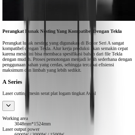
Perangkat Lunak Nesting Yang Kompatibel Dengan Tekla
Perangkat lunak nesting yang digunakan di Bodor Seri A sangat
kompatibel dengan Tekla. Alur kerja produksi akan semakin cepat
karena mesin ini bisa membaca spesifikasi bahan dari file Tekla
dengan mudah. Proses pemotongan menjadi lebih sederhana dengan
penggunaan bahan yang cerdas, sehingga tercapai efisiensi
maksimum dan limbah yang lebih sedikit.
A Series
Laser cutting mesin serat plat logam tingkat Awal
Working area
3048mm*1524mm
Laser output power
6000W / 3000W / 1500W