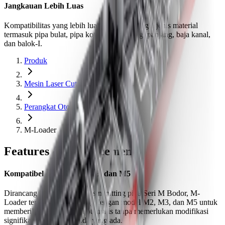
Jangkauan Lebih Luas
Kompatibilitas yang lebih luas dengan berbagai jenis material
termasuk pipa bulat, pipa kotak, pipa persegi panjang, baja kanal,
dan balok-I.
Produk
Mesin Laser Cutting
Perangkat Otomasi
M-Loader
Features & Enhancements
Kompatibel dengan M2, M3, dan M5
Dirancang khusus untuk mesin cutting pipa Seri M Bodor, M-
Loader terintegrasi langsung dengan model M2, M3, dan M5 untuk
memberikan loading pipa otomatis tanpa memerlukan modifikasi
signifikan pada setup Anda yang ada.