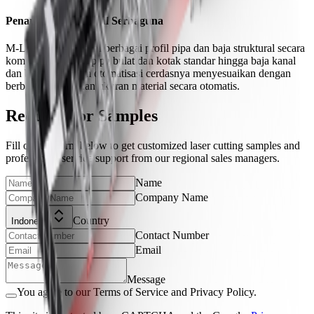
Penanganan Material Serbaguna
M-Loader menangani berbagai profil pipa dan baja struktural secara
komprehensif, dari pipa bulat dan kotak standar hingga baja kanal
dan balok-I. Sistem otomatisasi cerdasnya menyesuaikan dengan
berbagai bentuk dan ukuran material secara otomatis.
Request For Samples
Fill out the form below to get customized laser cutting samples and
professional service support from our regional sales managers.
Name
Company Name
Country
Indonesia
Contact Number
Email
Message
You agree to our Terms of Service and Privacy Policy.