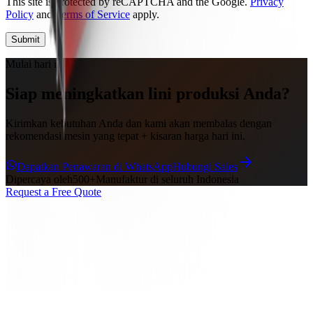
This site is protected by reCAPTCHA and the Google.
Privacy
Policy
and
Terms of Service
apply.
Submit
Mulai hari ini
Siap meningkatkan lini produksi Anda?
Kirimkan kebutuhan Anda dan kami akan membalas dengan
rekomendasi mesin yang tepat + kisaran harga hari ini.
Dapatkan Penawaran di WhatsApp
Hubungi Sales
Dipercaya oleh
500+
Manufaktur di seluruh Indonesia
Request a Free Quote
Home
Products
About Us
Articles
Contact
Mesin Laser Cutting
Mesin Laser Cutting Plat Logam
Mesin Laser
Cutting Pipa
Mesin Laser Cutting Plat & Pipa
Perangkat Otomasi
Mesin Las
Mesin Las MIG
Mesin Las TIG
Mesin Las MMA
Mesin
Las Busur Terendam
Mesin Las Laser Genggam
Perangkat Lunak
IoT
info@siu-indo.com
+62-852-1323-8172
7*24h
1